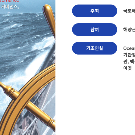
주최
국토해
참여
해양관련
기조연설
Ocea
기관장
관, 
이멧