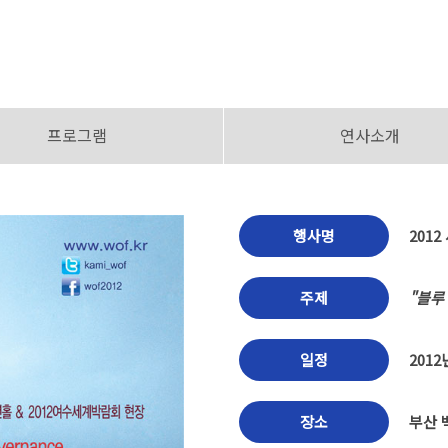
프로그램
연사소개
행사명
2012
주제
"블루
일정
2012
장소
부산 