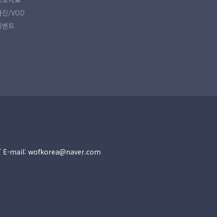
사진/VOD
이벤트
30 / E-mail: wofkorea@naver.com