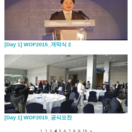
[Day 1] WOF2015_개막식 2
[Day 1] WOF2015_공식오찬
1
2
3
4
5
6
7
8
9
10
>