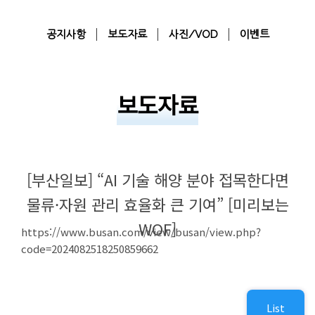
공지사항
보도자료
사진/VOD
이벤트
보도자료
[부산일보] “AI 기술 해양 분야 접목한다면
물류·자원 관리 효율화 큰 기여” [미리보는
WOF]
https://www.busan.com/view/busan/view.php?
code=2024082518250859662
List